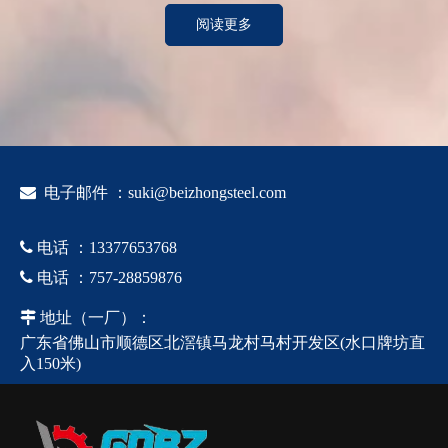
阅读更多

电子邮件 ：
suki@beizhongsteel.com

电话
：
13377653768

电话
：
757-28859876

地址
（一厂）
：
广东省佛山市顺德区北滘镇马龙村马村开发区(水口牌坊直
入150米)