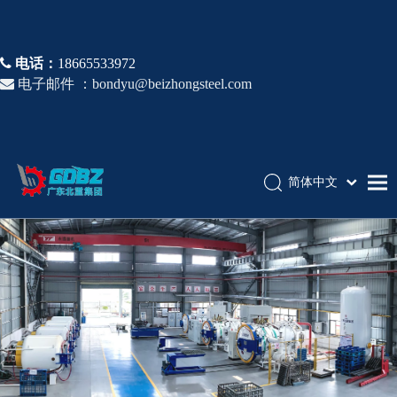

电话：
18665533972

电子邮件 ：
bondyu@beizhongsteel.com
简体中文
English
首页
Español
Pусский
产品介绍
应用领域
优势与竞争力
关于我们