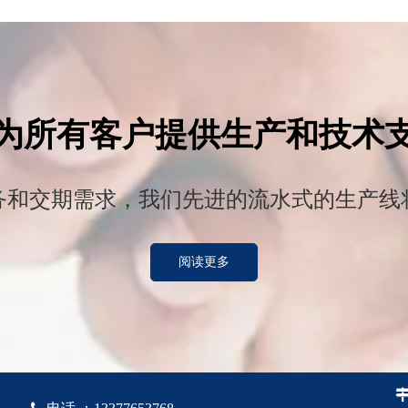
为所有客户提供生产和技术
务和交期需求，我们先进的流水式的生产线
阅读更多

电话
：
13377653768