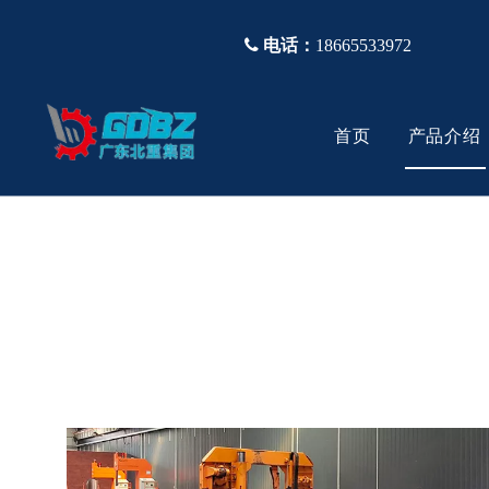

电话：
18665533972
首页
产品介绍
塑胶模具钢
公司简介
视频
塑胶不锈
生产设备
常问问题
真空热处理
模胚