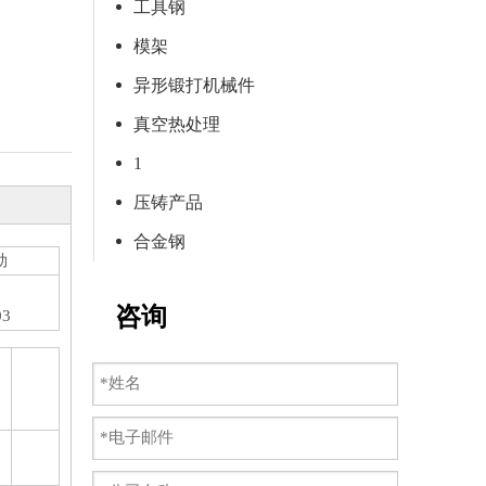
工具钢
模架
异形锻打机械件
真空热处理
1
压铸产品
合金钢
勒
咨询
03