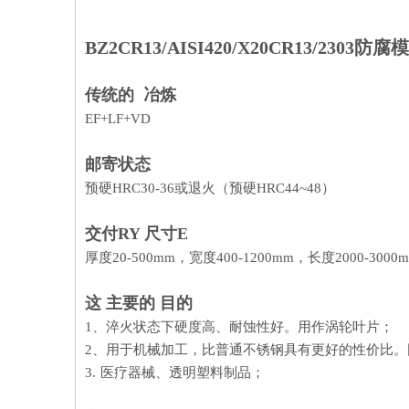
BZ2CR13/AISI420/X20CR13/230
传统的 冶炼
EF+LF+VD
邮寄状态
预硬HRC30-36或退火（预硬HRC44~48）
交付
R
Y
尺寸
E
厚度20-500mm，宽度400-1200mm，长度2000-3000
这
主要的
目的
1、淬火状态下硬度高、耐蚀性好。用作涡轮叶片；
2、用于机械加工，比普通不锈钢具有更好的性价比
3.
医疗器械、透明塑料制品；