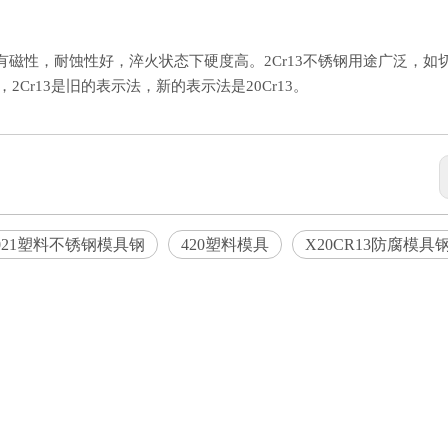
，具有磁性，耐蚀性好，淬火状态下硬度高。2Cr13不锈钢用途广泛，如
，2Cr13是旧的表示法，新的表示法是20Cr13。
4021塑料不锈钢模具钢
420塑料模具
X20CR13防腐模具