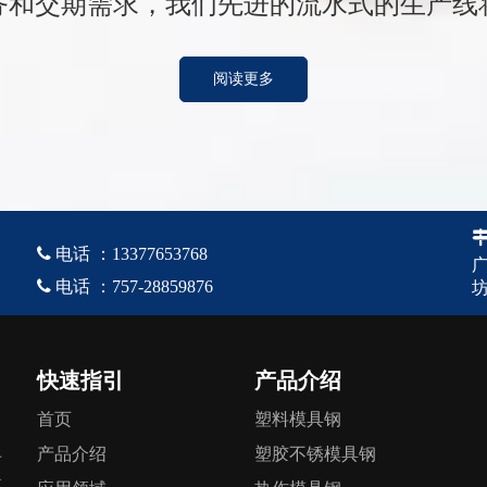
务和交期需求，我们先进的流水式的生产线
阅读更多

电话
：
13377653768

电话
：
757-28859876
坊
快速指引
产品介绍
首页
塑料模具钢
产品介绍
塑胶不锈模具钢
专
模