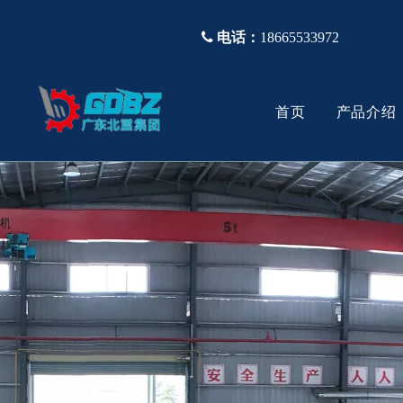

电话：
18665533972
首页
产品介绍
塑胶模具钢
公司简介
视频
塑胶不锈
生产设备
常问问题
真空热处理
模胚