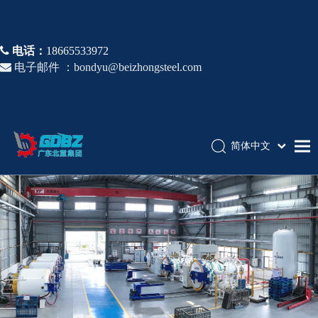

电话：
18665533972

电子邮件 ：
bondyu@beizhongsteel.com
简体中文
English
首页
Español
Pусский
产品介绍
应用领域
优势与竞争力
关于我们