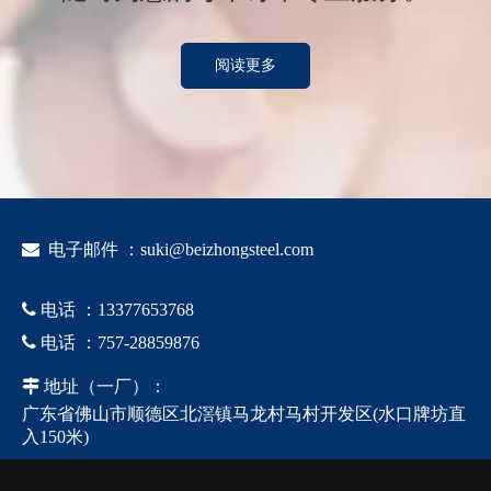
阅读更多

电子邮件 ：
suki@beizhongsteel.com

电话
：
13377653768

电话
：
757-28859876

地址
（一厂）
：
广东省佛山市顺德区北滘镇马龙村马村开发区(水口牌坊直
入150米)