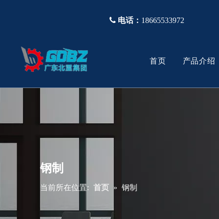

电话：
18665533972
首页
产品介绍
塑胶模具钢
公司简介
视频
塑胶不锈
生产设备
常问问题
真空热处理
模胚
钢制
当前所在位置:
首页
»
钢制