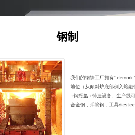
钢制
我们的钢铁工厂拥有“ dema
地位（从倾斜炉底部倒入熔融钢） + 50
+钢瓶氩 +铸造设备。生产线可以闻到Aro
合金钢，弹簧钢，工具diest