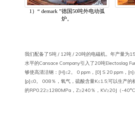
1）“ demark ”德国50吨外电动弧
炉。
我们配备了5吨 / 12吨 / 20吨的电磁机。年产量为150
水平的Cansace Company引入了20吨Electosla
够使高清洁钢：[H]≤2。 0 ppm，[0] S 20 ppm，[n]
[p]≤0。 008％，氧气，硫酸含量K≤1.5;可以
的RP0.22≥1280MPa，Z≥240％，KV≥20J（-40