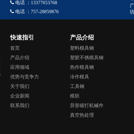

电话
：
13377653768

电话
：
757-28859876
坊
快速指引
产品介绍
首页
塑料模具钢
产品介绍
塑胶不锈模具钢
专
模
应用领域
热作模具钢
热
优势与竞争力
冷作模具
关于我们
工具钢
企业新闻
模胚
联系我们
异形锻打机械件
真空热处理