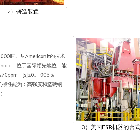
2）铸造装置
00吨。从American.lt的技术
g Furnace，位于国际领先地位。能
≤70ppm，[s]≤0。 005％，
生产的机械性能为：高强度和坚硬钢
°C）。
3）美国ESR机器的台